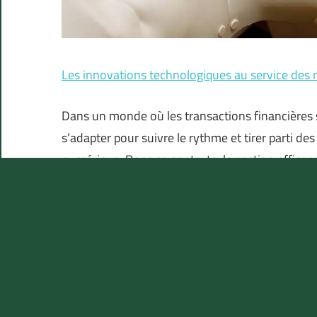
Les innovations technologiques au service des
Dans un monde où les transactions financières s
s’adapter pour suivre le rythme et tirer parti d
numérique. Dans ce contexte, la gestion efficace
devient un enjeu stratégique qui peut impacter s
nombre …
Les avantages d’une expérience professionnelle 
Dans le monde professionnel actuel, la diversi
majeur pour les employés et les employeurs. Une